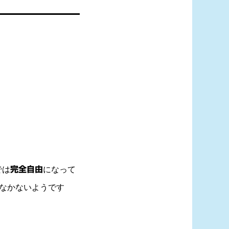
では
完全自由
になって
なかないようです