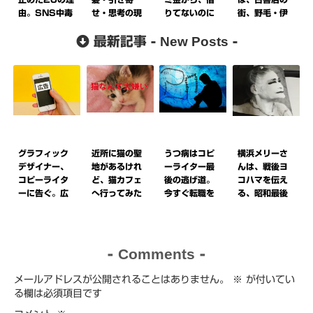
由。SNS中毒
せ・思考の現
りてないのに
街、野毛・伊
から抜け出し
実化に騙され
返済を迫られ
勢佐木町で。
New Posts
て時間をもっ
最新記事 -
ない。
た話。
-
と有効活用す
るために。
グラフィック
近所に猫の聖
うつ病はコピ
横浜メリーさ
デザイナー、
地があるけれ
ーライター最
んは、戦後ヨ
コピーライタ
ど、猫カフェ
後の逃げ道。
コハマを伝え
ーに告ぐ。広
へ行ってみた
今すぐ転職を
る、昭和最後
告クリエイテ
けれど、やっ
考えよう。
の風景でし
ィブの終焉。
ぱり猫が嫌
た。
い。その10の
理由。猫好き
Comments
-
-
な人は絶対に
読まないでく
メールアドレスが公開されることはありません。
※
が付いてい
ださい。
る欄は必須項目です