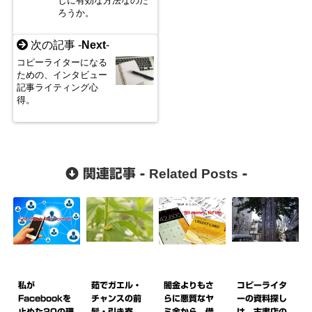
しに有効な方法なのだ
ろうか。
次の記事 -
Next
-
コピーライターになる
ための、インタビュー
記事ライティング心
得。
Related Posts
関連記事 -
-
私が
茹でガエル・
闇金よりもさ
コピーライタ
Facebookを
チャンスの前
らに悪質なヤ
ーの資料探し
止めた20の理
髪・引き寄
ミ金から、借
は、古書店の