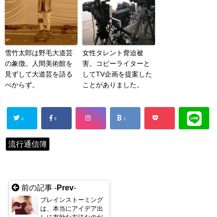
雪竹太郎は野毛大道芸
女性タレント脅迫被
の象徴。人間美術館を
害。コピーライターと
見ずして大道芸を語る
してTV企画を提案した
べからず。
ことがありました。
4
9
1
流行通信簿
前の記事 -
Prev
-
ブレインストーミング
は、本当にアイデア出